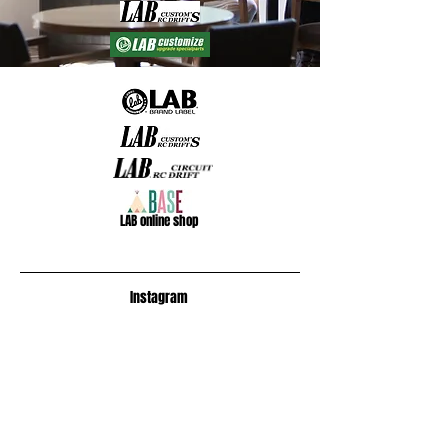
​LAB online shop
​Instagram